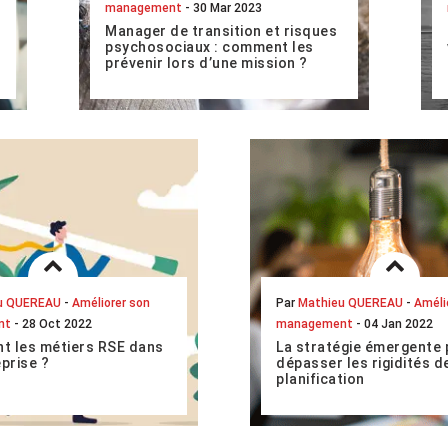
management
- 30 Mar 2023
Manager de transition et risques
psychosociaux : comment les
prévenir lors d’une mission ?
Selon une étude réalisée par
OpinionWay pour Empreinte Humaine
en 2022, 41 % des salariés français
se disent en détresse
psychologique. Une situation...
LIRE L'ARTICLE COMPLET
u QUEREAU
-
Améliorer son
Par
Mathieu QUEREAU
-
Améli
nt
- 28 Oct 2022
management
- 04 Jan 2022
nt les métiers RSE dans
La stratégie émergente 
prise ?
dépasser les rigidités de
planification
 contexte climatique
La stratégie émergente, e
nt et une prise de
management, offre un gra
e générale des enjeux
nombre d’opportunités