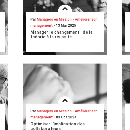
Par
Managers en Mission
-
Améliorer son
management
- 13 Mar 2025
Manager le changement : de la
théorie à la réussite
De nombreux auteurs ont théorisé la
conduite du changement au fil des
années, offrant un cadre conceptuel
très riche à cette discipline encore
diffici...
LIRE L'ARTICLE COMPLET
Par
Managers en Mission
-
Améliorer son
management
- 03 Oct 2024
Optimiser l’implication des
collaborateurs