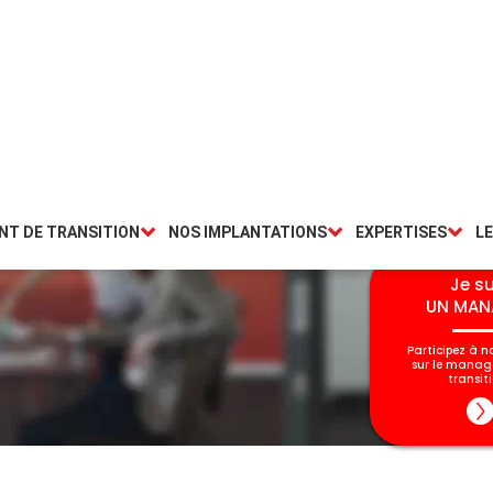
Améliorer son management
NT DE TRANSITION
NOS IMPLANTATIONS
EXPERTISES
LE
Je su
UN MAN
Participez à n
sur le mana
transiti