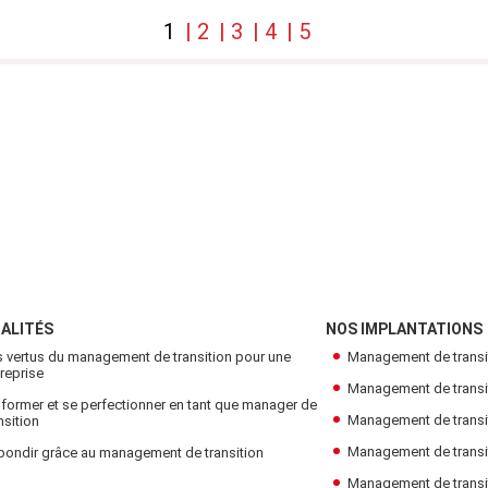
t environnementaux, la
commerciales lorsqu’on sai
pée par la responsa...
1
2
3
4
5
profit. Bien que la stratégie 
 L'ARTICLE COMPLET
LIRE L'ARTICLE CO
ALITÉS
NOS IMPLANTATIONS
s vertus du management de transition pour une
Management de transi
reprise
Management de transiti
former et se perfectionner en tant que manager de
Management de transi
nsition
Management de transi
bondir grâce au management de transition
Management de transiti