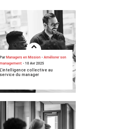
Par
Managers en Mission
-
Améliorer son
management
- 10 Avr 2025
L’intelligence collective au
service du manager
Générateur d’engagement, de bien-
être et de créativité, le phénomène
de l’intelligence collective est l’une
des nombreuses voies exp...
LIRE L'ARTICLE COMPLET