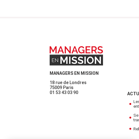
sociaux e
place occu
LIRE
MANAGERS EN MISSION
18 rue de Londres
75009 Paris
01 53 43 03 90
ACTU
Le
ent
Se 
tra
Re