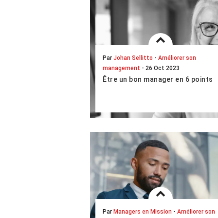
LIRE L'ARTICLE COMPLET
Par
Johan Sellitto
-
Améliorer son
management
- 26 Oct 2023
Être un bon manager en 6 points
Si les managers présentent tous
des atouts qui leur sont propres,
certaines vertus semblent toutefois
se retrouver chez celles et ceux qui
animent, pi...
LIRE L'ARTICLE COMPLET
Par
Managers en Mission
-
Améliorer son