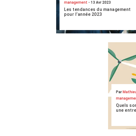
management
- 13 Avr 2023
Les tendances du management
pour l’année 2023
Vouées à évoluer avec leur temps,
les pratiques managériales
actuelles n’ont plus grand-chose à
voir avec le management à
l’ancienne où la verticalité...
LIRE L'ARTICLE COMPLET
Par
Mathie
manageme
Quels so
une entre
Face à un
préoccupa
conscienc