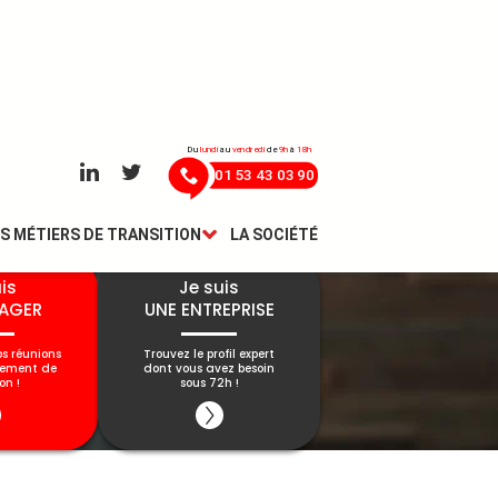
Du
lundi
au
vendredi
de
9h
à
18h
01 53 43 03 90
S MÉTIERS DE TRANSITION
LA SOCIÉTÉ
is
Je suis
AGER
UNE ENTREPRISE
os réunions
Trouvez le profil expert
gement de
dont vous avez besoin
on !
sous 72h !