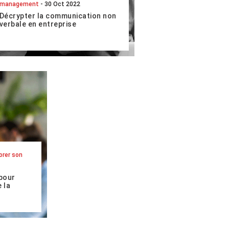
management
- 30 Oct 2022
Décrypter la communication non
verbale en entreprise
Dans tous les domaines de votre vie,
et notamment au travail, la
communication avec l’autre ne se
réduit pas au discours : intonation de
la voix, refr...
LIRE L'ARTICLE COMPLET
orer son
pour
 la
n
nd