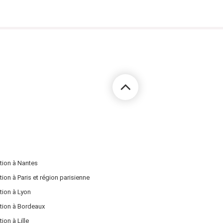
t en tirer
délibér...
MPLET
tion à Nantes
on à Paris et région parisienne
tion à Lyon
tion à Bordeaux
on à Lille