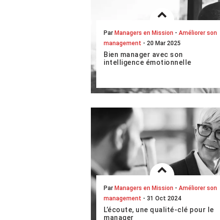
Par
Managers en Mission
-
Améliorer son
management
- 20 Mar 2025
Bien manager avec son
intelligence émotionnelle
La dimension émotionnelle et
affective des individus est-elle
soluble dans le management ? « Oui !
» nous répondent les initiateurs de
l’intelligence...
LIRE L'ARTICLE COMPLET
Par
Managers en Mission
-
Améliorer son
management
- 31 Oct 2024
L’écoute, une qualité-clé pour le
manager