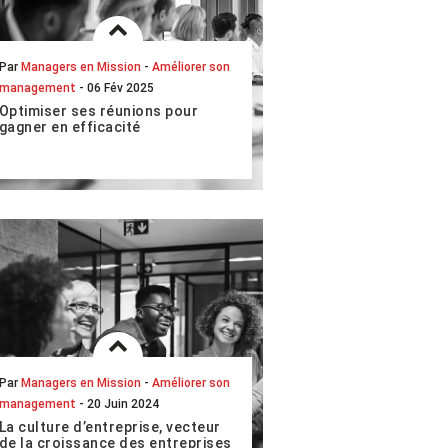
Par
Managers en Mission
-
Améliorer son
management
- 06 Fév 2025
Optimiser ses réunions pour
gagner en efficacité
Lorsqu’on vous parle de réunion,
vous êtes blasé d’avance ? Pourtant,
en tant que manager de transition,
vous devez organiser des réunions
avec vos éq...
LIRE L'ARTICLE COMPLET
Par
Managers en Mission
-
Améliorer son
management
- 20 Juin 2024
La culture d’entreprise, vecteur
de la croissance des entreprises