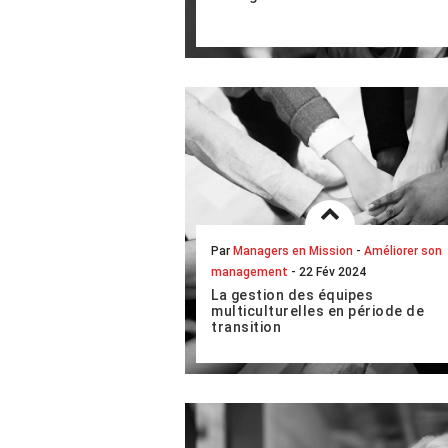
La capacité d’écoute fait partie des
principales qualités que l’on est en
droit d’attendre d’un manager
expérimenté. Mais que recouvre
exactement cett...
LIRE L'ARTICLE COMPLET
Par
Managers en Mission
-
Améliorer son
management
- 22 Fév 2024
La gestion des équipes
multiculturelles en période de
transition
Avec l’ouverture sur le monde de nos
sociétés, nos entreprises
s’internationalisent et accueillent
des salariés aux cultures, langues,
religions et va...