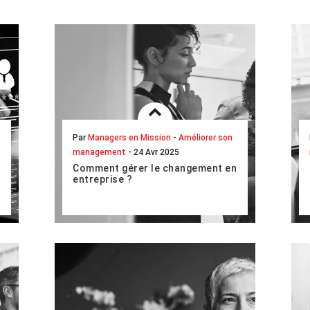
Par
Managers en Mission
-
Améliorer son
management
- 24 Avr 2025
Comment gérer le changement en
entreprise ?
La conduite du changement est
souvent source d’angoisse.
L’entreprise bien ancrée dans ses
habitudes n’échappe pas à la règle.
Le ma...
LIRE L'ARTICLE COMPLET