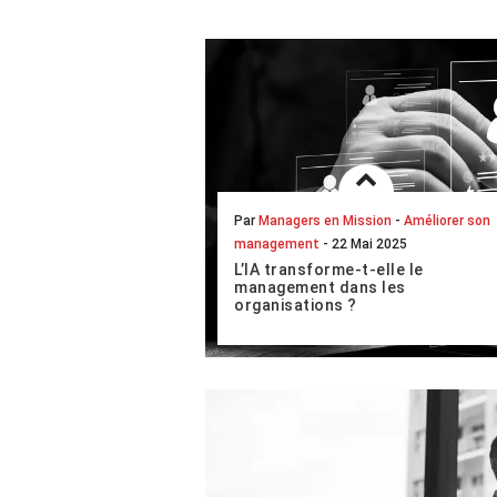
Par
Managers en Mission
-
Améliorer son
management
- 22 Mai 2025
L’IA transforme-t-elle le
management dans les
organisations ?
Aujourd’hui, il semble proprement
inconcevable d’imaginer un
environnement professionnel qui
ferait l’économie de l’intelligence
artificielle. F...
LIRE L'ARTICLE COMPLET