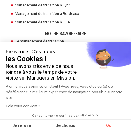
Management de transition à Lyon
Management de transition à Bordeaux
Management de transition à Lille
NOTRE SAVOIR-FAIRE
Le management de transition
Devenir Manager de Transition
Bienvenue ! C’est nous…
les Cookies !
Trouver un manager de transition
Nous avons très envie de nous
LE GROUPE
joindre à vous le temps de votre
visite sur Managers en Mission.
Cadres en Mission
Promis, nous sommes un atout ! Avec nous, vous êtes sûr(e) de
bénéficier de la meilleure expérience de navigation possible sur notre
!
site.
Copyright 2026 © Managers en Mission
Cela vous convient ?
Mentions légales
Consentements certifiés par
S'inscrire à la réunion
Contact
Je refuse
Je choisis
Oui