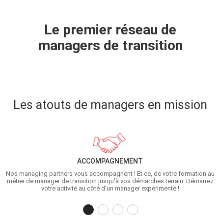
garanties.
Cette date ne vous convient pas ? Découvrez
Le premier réseau de
toutes les dates disponibles
ici
managers de transition
Les atouts de managers en mission
ACCOMPAGNEMENT
t
Nos managing partners vous accompagnent ! Et ce, de votre formation au
métier de manager de transition jusqu'à vos démarches terrain. Démarrez
votre activité au côté d'un manager expérimenté !