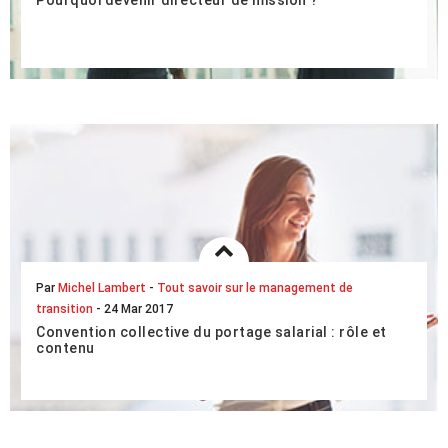
Pourquoi devenir directeur de mission ?
Manager de transition de métier, vous savez régler des
problèmes en un temps record. Relevez aujourd’hui le
challenge du Directeur de mission pour aug...
LIRE L'ARTICLE COMPLET
Par
Michel Lambert
-
Tout savoir sur le management de
transition
- 24 Mar 2017
Convention collective du portage salarial : rôle et
contenu
Mars 2017 annonce une avancée majeure pour le portage
salarial avec la signature d’une convention collective.
Après la création d’une branche professi...