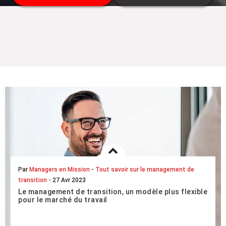
garanties.
Cette date ne vous convient pas ? Découvrez
toutes les dates disponibles
ici
Par
Managers en Mission
-
Tout savoir sur le management de
transition
- 27 Avr 2023
Le management de transition, un modèle plus flexible
pour le marché du travail
Le marché de l’emploi serait-il en passe de perdre un peu
de sa traditionnelle rigidité ? À en juger par la popularité