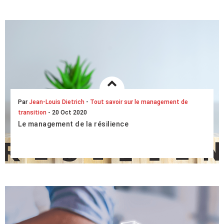
l’organisation du travail est nécessair...
LIRE L'ARTICLE COMPLET
Par
Jean-Louis Dietrich
-
Tout savoir sur le management de
transition
- 20 Oct 2020
Le management de la résilience
Idéal pour faire face aux crises, le management de la
résilience permet aux salariés d’une entreprise de rebondir
après un choc traumatique, la crise...
LIRE L'ARTICLE COMPLET