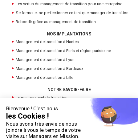
Les vertus du management de transition pour une entreprise
Se former et se perfectionner en tant que manager de transition
Rebondir grâce au management de transition
NOS IMPLANTATIONS
Management de transition à Nantes
Management de transition à Paris et région parisienne
Management de transition à Lyon
Management de transition à Bordeaux
Management de transition à Lille
NOTRE SAVOIR-FAIRE
Le management de transition
Devenir Manager de Transition
Bienvenue ! C’est nous…
les Cookies !
Trouver un manager de transition
Nous avons très envie de nous
LE GROUPE
joindre à vous le temps de votre
Cadres en Mission
visite sur Managers en Mission.