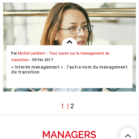
LIRE L'ARTICLE COMPLET
Par
Michel Lambert
-
Tout savoir sur le management de
transition
- 09 Fév 2017
« Interim management » : l’autre nom du management
de transition
Le terme « interim management » est d’origine anglo-
saxonne. Il apparaît dans les années 80 en Grande-
Bretagne, aux Pays-Bas, puis en Europe et partic...
1
2
LIRE L'ARTICLE COMPLET