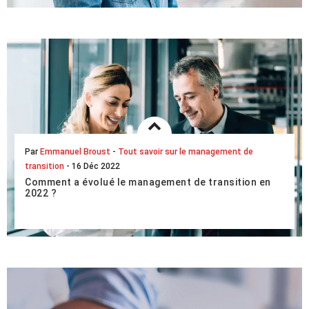
grandissante dont jouisse...
LIRE L'ARTICLE COMPLET
Par
Emmanuel Broust
-
Tout savoir sur le management de
transition
- 16 Déc 2022
Comment a évolué le management de transition en
2022 ?
Qu’elles soient menées au niveau national ou à l’échelle
internationale, toutes les études récentes le montrent : le
marché du management de transitio...
LIRE L'ARTICLE COMPLET