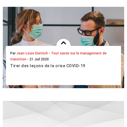
LIRE L'ARTICLE COMPLET
Par
Jean-Louis Dietrich
-
Tout savoir sur le management de
transition
- 21 Juil 2020
Tirer des leçons de la crise COVID-19
Gouvernements, collectivités, entreprises, indépendants…
le monde entier s’est laissé surprendre par l’épidémie de
Covid-19. Si personne n’est en mesu...
LIRE L'ARTICLE COMPLET