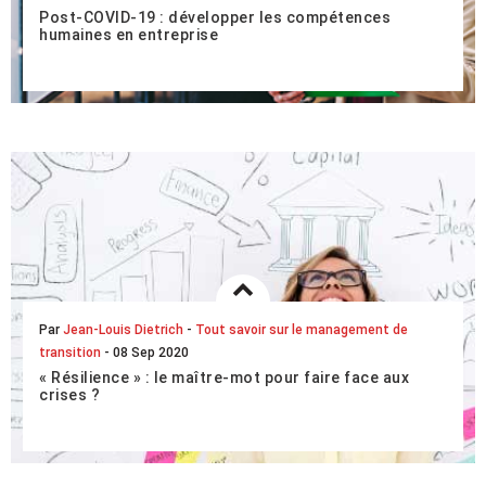
Post-COVID-19 : développer les compétences
humaines en entreprise
Certains événements agissent comme de véritables «
game-changer ». La crise du COVID-19 est de ceux-là. En
mettant les entreprises au pied du mur, en...
LIRE L'ARTICLE COMPLET
Par
Jean-Louis Dietrich
-
Tout savoir sur le management de
transition
- 08 Sep 2020
« Résilience » : le maître-mot pour faire face aux
crises ?
Aussi imprévue que brutale, la crise sanitaire liée au Covid-
19 a mis à rude épreuve la capacité de résilience des
entreprises. Que recouvre cette not...