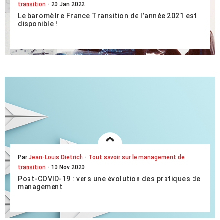
transition
- 20 Jan 2022
Le baromètre France Transition de l’année 2021 est
disponible !
Comme chaque année, France Transition propose son
baromètre sur le marché du management de transition.
Synthèse d’un ensemble de données transmises pa...
LIRE L'ARTICLE COMPLET
Par
Jean-Louis Dietrich
-
Tout savoir sur le management de
transition
- 10 Nov 2020
Post-COVID-19 : vers une évolution des pratiques de
management
Cette deuxième période de confinement nous le confirme,
la crise est profonde et une transformation durable de