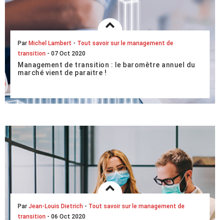
Par
Michel Lambert
-
Tout savoir sur le management de
transition
- 07 Oct 2020
Management de transition : le baromètre annuel du
marché vient de paraitre !
Publié par France Transition ce lundi 05 octobre 2020, le
baromètre annuel présente les dernières données du
marché pour le premier semestre 2020. L’o...
LIRE L'ARTICLE COMPLET
Par
Jean-Louis Dietrich
-
Tout savoir sur le management de
transition
- 06 Oct 2020