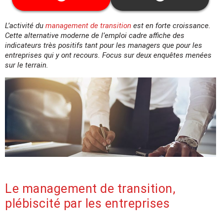
garanties.
Cette date ne vous convient pas ? Découvrez
L’activité du
management de transition
est en forte croissance.
toutes les dates disponibles
ici
Cette alternative moderne de l’emploi cadre affiche des
indicateurs très positifs tant pour les managers que pour les
entreprises qui y ont recours. Focus sur deux enquêtes menées
sur le terrain.
Le management de transition,
plébiscité par les entreprises