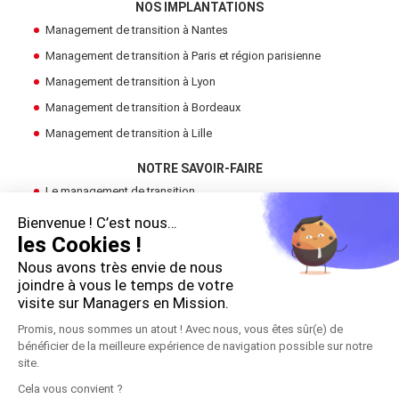
NOS IMPLANTATIONS
Management de transition à Nantes
Management de transition à Paris et région parisienne
Management de transition à Lyon
Management de transition à Bordeaux
Management de transition à Lille
NOTRE SAVOIR-FAIRE
Le management de transition
Devenir Manager de Transition
Bienvenue ! C’est nous…
les Cookies !
Trouver un manager de transition
Nous avons très envie de nous
LE GROUPE
joindre à vous le temps de votre
visite sur Managers en Mission.
Cadres en Mission
Promis, nous sommes un atout ! Avec nous, vous êtes sûr(e) de
bénéficier de la meilleure expérience de navigation possible sur notre
!
site.
Copyright 2026 © Managers en Mission
Cela vous convient ?