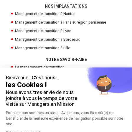
NOS IMPLANTATIONS
Management de transition à Nantes
Management de transition à Paris et région parisienne
Management de transition à Lyon
Management de transition à Bordeaux
Management de transition à Lille
NOTRE SAVOIR-FAIRE
Le management de transition
Devenir Manager de Transition
Bienvenue ! C’est nous…
les Cookies !
Trouver un manager de transition
Nous avons très envie de nous
LE GROUPE
joindre à vous le temps de votre
Cadres en Mission
visite sur Managers en Mission.
Promis, nous sommes un atout ! Avec nous, vous êtes sûr(e) de
bénéficier de la meilleure expérience de navigation possible sur notre
!
site.
Copyright 2026 © Managers en Mission