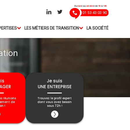
Du
lundi
au
vendredi
de
9h
à
18h
01 53 43 03 90
PERTISES
LES MÉTIERS DE TRANSITION
LA SOCIÉTÉ
ation
is
Je suis
AGER
UNE ENTREPRISE
os réunions
Trouvez le profil expert
gement de
dont vous avez besoin
on !
sous 72h !