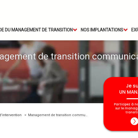
IDE DU MANAGEMENT DE TRANSITION
NOS IMPLANTATIONS
EX
gement de transition communic
Je su
UN MAN
Participez à n
sur le mana
transiti
’intervention
Management de transition communication