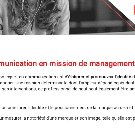
mmunication en mission de management 
ion expert en communication est d
’élaborer et promouvoir l’identité d
 donner. Une mission déterminante dont l’ampleur dépend cependant de
de ses interventions, ce professionnel de haut peut également être 
Découvrez le managemen
lors de
 ou améliorer l’identité et le positionnement de la marque au sein et 
nos réunions d'informa
 mesurer la notoriété d’une marque et son image, telle qu’elle est per
Vous souhaitez en savoir plus sur