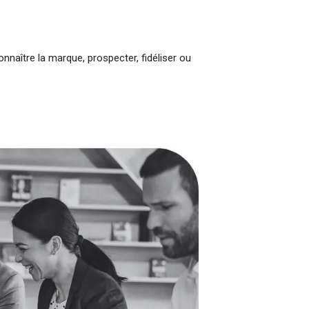
 et le fonctionnement
sion ?
es réunions en ligne
aître la marque, prospecter, fidéliser ou
managing partners.
août à 14h00
.
mations concrètes
Découvrez toutes les
s
ici
réunion