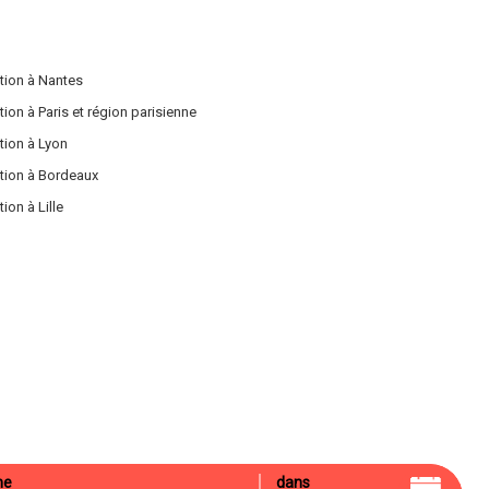
tion à Nantes
on à Paris et région parisienne
tion à Lyon
tion à Bordeaux
on à Lille
ne
dans