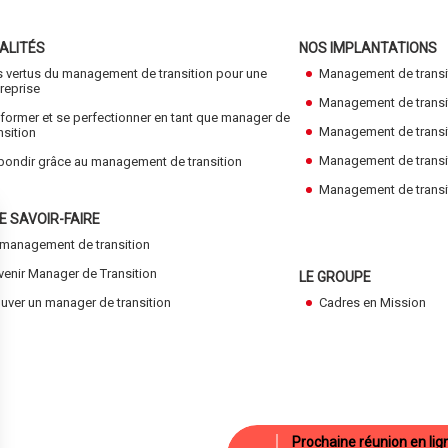
ALITÉS
NOS IMPLANTATIONS
s vertus du management de transition pour une
Management de transi
reprise
Management de transiti
former et se perfectionner en tant que manager de
Management de transi
nsition
Management de transi
bondir grâce au management de transition
Management de transiti
E SAVOIR-FAIRE
 management de transition
venir Manager de Transition
LE GROUPE
uver un manager de transition
Cadres en Mission
Prochaine réunion en lig