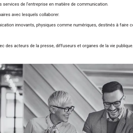
ts services de l’entreprise en matière de communication.
de transition, le portage salarial
de Managers en Mis
naires avec lesquels collaborer.
Participez à l'une de nos prochain
ation innovants, physiques comme numériques, destinés à faire conn
et laissez-vous guider par nos 
Prochaine réunion le 24 
ec des acteurs de la presse, diffuseurs et organes de la vie publique
Sourires :), conseils et infor
garanties.
Cette date ne vous convient pas ? 
dates disponible
S'inscrire à la 