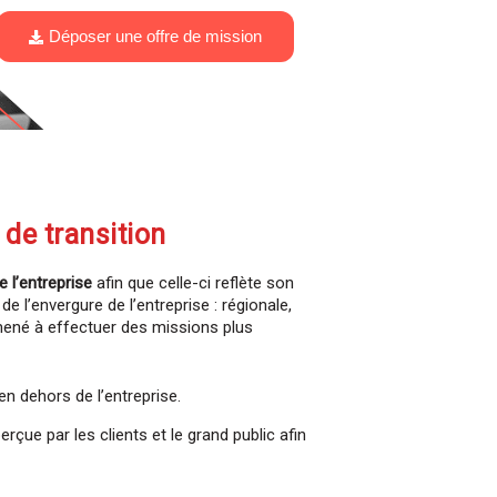
Déposer une offre de mission
de transition
e l’entreprise
afin que celle-ci reflète son
 l’envergure de l’entreprise : régionale,
amené à effectuer des missions plus
t de transition
en dehors de l’entreprise.
tions en ligne
çue par les clients et le grand public afin
 le métier de manager