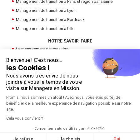
Management de transition à Paris et région parisienne
Management de transition à Lyon
Management de transition à Bordeaux
Management de transition à Lille
NOTRE SAVOIR-FAIRE
Le management de transition
Devenir Manager de Transition
Bienvenue ! C’est nous…
les Cookies !
Trouver un manager de transition
Nous avons très envie de nous
LE GROUPE
joindre à vous le temps de votre
Cadres en Mission
visite sur Managers en Mission.
Promis, nous sommes un atout ! Avec nous, vous êtes sûr(e) de
bénéficier de la meilleure expérience de navigation possible sur notre
!
site.
Copyright 2026 © Managers en Mission
Cela vous convient ?
Mentions légales
Consentements certifiés par
S'inscrire à la réunion
Contact
Je refuse
Je choisis
Oui