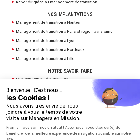
Rebondir grâce au management de transition
NOS IMPLANTATIONS
Management de transition à Nantes
Management de transition à Paris et région parisienne
Management de transition à Lyon
Management de transition à Bordeaux
Management de transition à Lille
NOTRE SAVOIR-FAIRE
Le management de transition
Devenir Manager de Transition
Bienvenue ! C’est nous…
les Cookies !
Trouver un manager de transition
Nous avons très envie de nous
LE GROUPE
joindre à vous le temps de votre
Cadres en Mission
visite sur Managers en Mission.
Promis, nous sommes un atout ! Avec nous, vous êtes sûr(e) de
bénéficier de la meilleure expérience de navigation possible sur notre
!
site.