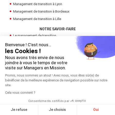
Management de transition à Lyon
Management de transition à Bordeaux
Management de transition à Lille
NOTRE SAVOIR-FAIRE
Le management de transition
Devenir Manager de Transition
Bienvenue ! C’est nous…
les Cookies !
Trouver un manager de transition
Nous avons très envie de nous
LE GROUPE
joindre à vous le temps de votre
Cadres en Mission
visite sur Managers en Mission.
Promis, nous sommes un atout ! Avec nous, vous êtes sûr(e) de
bénéficier de la meilleure expérience de navigation possible sur notre
!
site.
Copyright 2026 © Managers en Mission
Cela vous convient ?
Mentions légales
Consentements certifiés par
S'inscrire à la réunion
Contact
Je refuse
Je choisis
Oui