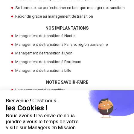
Se former et se perfectionner en tant que manager de transition
Rebondir grâce au management de transition
NOS IMPLANTATIONS
Management de transition à Nantes
Management de transition à Paris et région parisienne
Management de transition à Lyon
Management de transition à Bordeaux
Management de transition à Lille
NOTRE SAVOIR-FAIRE
Le management de transition
Devenir Manager de Transition
Bienvenue ! C’est nous…
les Cookies !
Trouver un manager de transition
Nous avons très envie de nous
LE GROUPE
joindre à vous le temps de votre
visite sur Managers en Mission.
Cadres en Mission