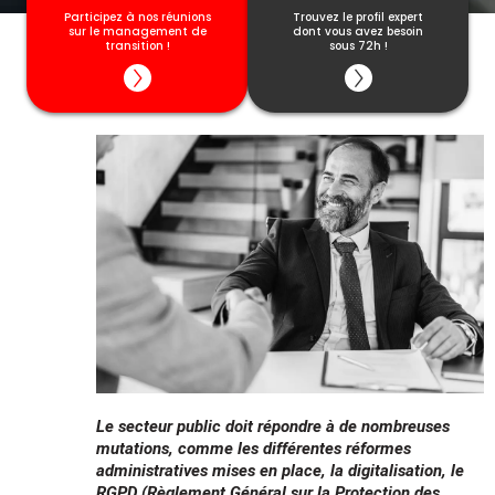
garanties.
Participez à nos réunions
Trouvez le profil expert
sur le management de
dont vous avez besoin
Cette date ne vous convient pas ? Découvrez
transition !
sous 72h !
toutes les dates disponibles
ici
Le secteur public doit répondre à de nombreuses
mutations, comme les différentes réformes
administratives mises en place, la digitalisation, le
RGPD (Règlement Général sur la Protection des