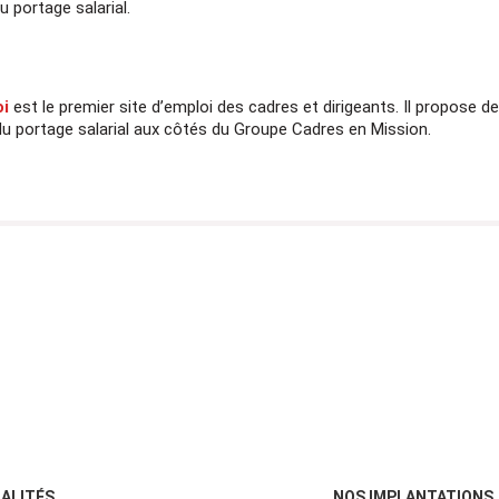
u portage salarial.
de Managers en Mis
Participez à l'une de nos prochain
et laissez-vous guider par nos 
i
est le premier site d’emploi des cadres et dirigeants. Il propose 
Prochaine réunion le 24 
du portage salarial aux côtés du Groupe Cadres en Mission.
Sourires :), conseils et infor
garanties.
Cette date ne vous convient pas ? 
dates disponible
S'inscrire à la 
ALITÉS
NOS IMPLANTATIONS