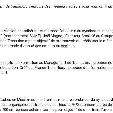
de transition, s’entoure des meilleurs acteurs pour vous offrir un
n Mission est adhérent et membre fondateur du syndicat du manag
19 (anciennement SNMT). Joël Magnet, Directeur Associé du Groupe 
ance Transition a pour objectif de promouvoir et crédibiliser le méti
t la grande diversité des acteurs du secteur.
 l’Institut de Formation au Management de Transition, il propose 
transition. Créé par France Transition, il propose des formations 
ment.
Découvrez le managemen
lors de
nos réunions d'informa
Cadres en Mission est adhérent et membre fondateur du syndicat de
mière organisation patronale du secteur, le PEPS représente près de 
Vous souhaitez en savoir plus sur
e 400 entreprises adhérentes. Il a pour objectif de construire l’aven
de transition, le portage salarial