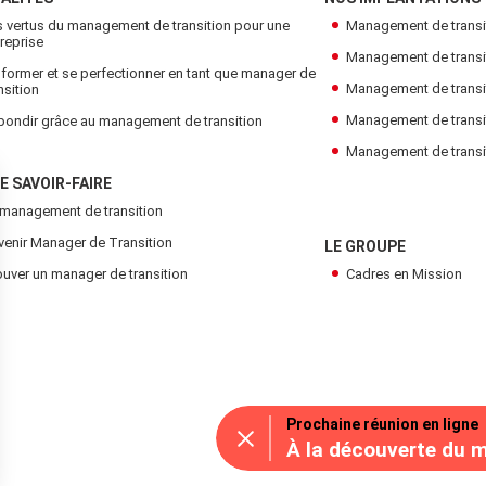
s vertus du management de transition pour une
Management de transi
reprise
Management de transiti
former et se perfectionner en tant que manager de
Management de transi
nsition
Management de transi
bondir grâce au management de transition
Management de transiti
E SAVOIR-FAIRE
 management de transition
venir Manager de Transition
LE GROUPE
uver un manager de transition
Cadres en Mission
Prochaine réunion en ligne
À la découverte du 