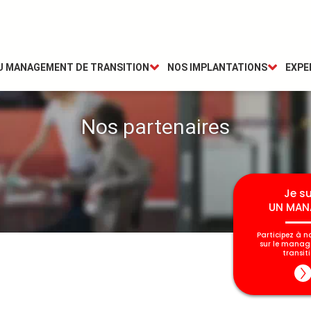
DU MANAGEMENT DE TRANSITION
NOS IMPLANTATIONS
EXPE
Nos partenaires
Je su
UN MAN
Participez à n
sur le mana
transiti