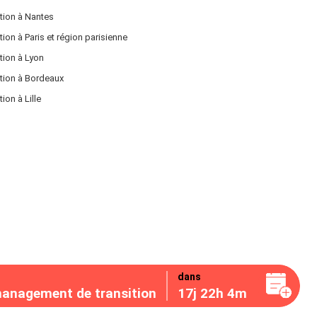
tion à Nantes
on à Paris et région parisienne
tion à Lyon
tion à Bordeaux
on à Lille
dans
management de transition
17j 22h 4m