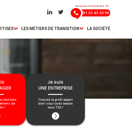
Du
lundi
au
vendredi
de
9h
à
18h
01 53 43 03 90
RTISES
LES MÉTIERS DE TRANSITION
LA SOCIÉTÉ
is
Je suis
AGER
UNE ENTREPRISE
os réunions
Trouvez le profil expert
gement de
dont vous avez besoin
on !
sous 72h !