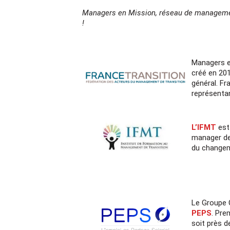
Managers en Mission, réseau de management 
!
Managers e
créé en 20
général. Fr
représentan
L’IFMT
est
manager de 
du change
Le Groupe 
PEPS
. Pre
soit près d