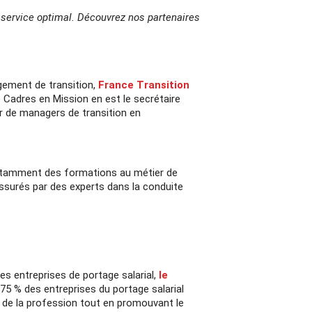
 service optimal. Découvrez nos partenaires
ement de transition,
France Transition
Cadres en Mission en est le secrétaire
er de managers de transition en
notamment des formations au métier de
assurés par des experts dans la conduite
t de transition
tions en ligne
s entreprises de portage salarial,
le
75 % des entreprises du portage salarial
 le métier de manager
ir de la profession tout en promouvant le
 et le fonctionnement