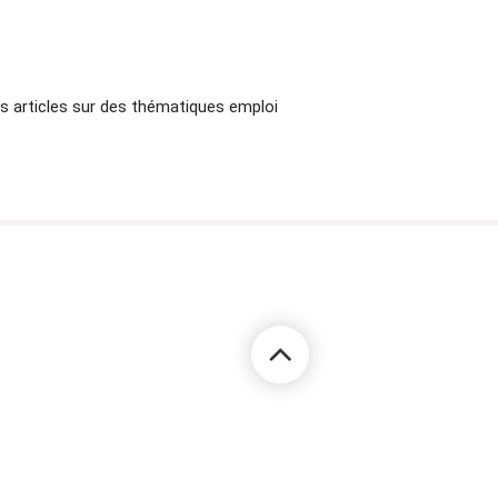
sion ?
es réunions en ligne
managing partners.
des articles sur des thématiques emploi
août à 14h00
mations concrètes
Découvrez toutes les
s
ici
réunion