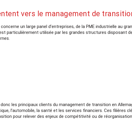
ientent vers le management de transiti
oncerne un large panel d’entreprises, de la PME industrielle au gran
st particulièrement utilisée par les grandes structures disposant 
rnes.
Découvrez le managemen
lors de
nos réunions d'informa
 donc les principaux clients du management de transition en Allemag
istique, l’automobile, la santé et les services financiers. Ces filières
Vous souhaitez en savoir plus sur
ition pour relever des enjeux de compétitivité ou de réorganisation
de transition, le portage salarial
de Managers en Mis