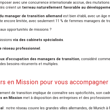
composer avec une concurrence internationale accrue, des mutations 
cités créent un
terreau naturellement favorable au développem
 du manager de transition allemand
est bien établi, avec un âge
este encore limitée, avec seulement 11 % de femmes managers de tra
aux opportunités de missions ?
missions
via des cabinets spécialisés
.
e réseau professionnel
.
aux d’occupation des managers de transition
, considéré comme 
 des besoins récurrents et multiples.
rs en Mission pour vous accompagner 
ent de transition implique de connaître ses spécificités, son cadre 
s en Mission
met à disposition des entreprises et des professionn
al
: notre réseau couvre les grandes villes allemandes, de Munich à