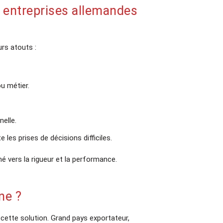
es réunions en ligne
 entreprises allemandes
managing partners.
août à 14h00
rs atouts :
mations concrètes
Découvrez toutes les
u métier.
s
ici
nelle.
réunion
e les prises de décisions difficiles.
 vers la rigueur et la performance.
ne ?
cette solution. Grand pays exportateur,