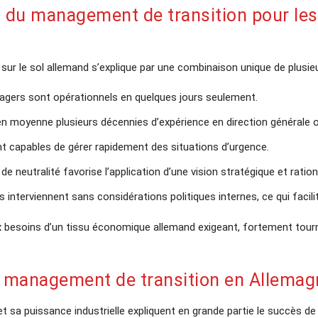
Participez à l'une de nos prochain
s du management de transition pour les
et laissez-vous guider par nos 
Prochaine réunion le 24 
ur le sol allemand s’explique par une combinaison unique de plusieu
Sourires :), conseils et infor
garanties.
agers sont opérationnels en quelques jours seulement.
Cette date ne vous convient pas ? 
en moyenne plusieurs décennies d’expérience en direction générale o
dates disponible
ont capables de gérer rapidement des situations d’urgence.
 de neutralité favorise l’application d’une vision stratégique et ration
S'inscrire à la 
ils interviennent sans considérations politiques internes, ce qui facilit
besoins d’un tissu économique allemand exigeant, fortement tourné
du management de transition en Allemag
sa puissance industrielle expliquent en grande partie le succès de 