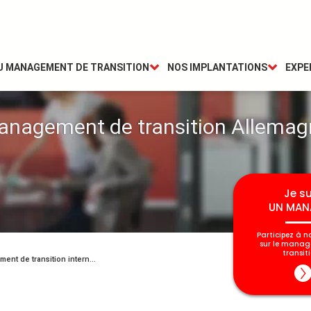
DU MANAGEMENT DE TRANSITION
NOS IMPLANTATIONS
EXPE
anagement de transition Allemag
Je su
UN MAN
Participez à n
sur le mana
transiti
Le management de transition international