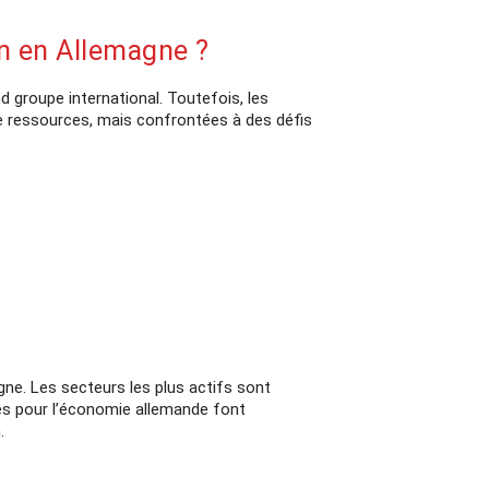
on en Allemagne ?
d groupe international. Toutefois, les
de ressources, mais confrontées à des défis
t de transition
tions en ligne
ne. Les secteurs les plus actifs sont
 clés pour l’économie allemande font
 le métier de manager
.
 et le fonctionnement
sion ?