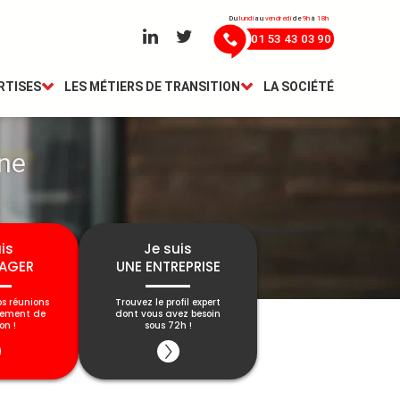
Du
lundi
au
vendredi
de
9h
à
18h
01 53 43 03 90
RTISES
LES MÉTIERS DE TRANSITION
LA SOCIÉTÉ
ne
is
Je suis
AGER
UNE ENTREPRISE
os réunions
Trouvez le profil expert
gement de
dont vous avez besoin
on !
sous 72h !