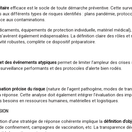
Participez à l'une de nos prochain
et laissez-vous guider par nos 
taire
efficace est le socle de toute démarche préventive. Cette surve
s aux différents types de risques identifiés : plans pandémie, protoc
Prochaine réunion le 24 
ce aux contaminations.
caments, équipements de protection individuelle, matériel médical),
Sourires :), conseils et infor
garanties.
’avèrent également indispensables. La définition claire des rôles et
vité robustes, complète ce dispositif préparatoire.
Cette date ne vous convient pas ? 
dates disponible
s et des événements atypiques
permet de limiter l’ampleur des crises 
surveillance performants et des protocoles d’alerte bien rodés.
S'inscrire à la 
sation précise du risque
(nature de l’agent pathogène, modes de trans
 la réponse. Cette analyse doit également intégrer l’évaluation des i
s besoins en ressources humaines, matérielles et logistiques.
SION
ation d’une stratégie de réponse cohérente implique la
définition d’ob
 de confinement, campagnes de vaccination, etc. La transparence déc