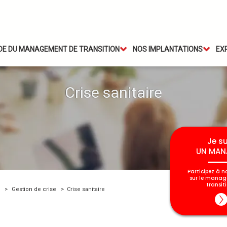
IDE DU MANAGEMENT DE TRANSITION
NOS IMPLANTATIONS
EX
Crise sanitaire
Je su
UN MAN
Participez à n
sur le mana
transiti
Gestion de crise
Crise sanitaire