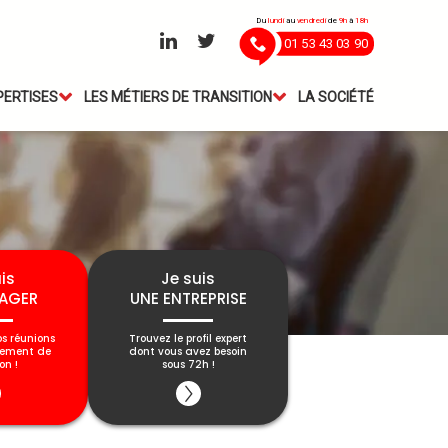
Du
lundi
au
vendredi
de
9h
à
18h
01 53 43 03 90
PERTISES
LES MÉTIERS DE TRANSITION
LA SOCIÉTÉ
is
Je suis
AGER
UNE ENTREPRISE
os réunions
Trouvez le profil expert
gement de
dont vous avez besoin
on !
sous 72h !