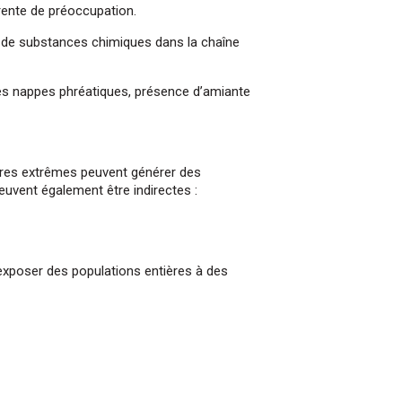
rente de préoccupation.
u de substances chimiques dans la chaîne
es nappes phréatiques, présence d’amiante
ires extrêmes peuvent générer des
uvent également être indirectes :
t de transition
 exposer des populations entières à des
tions en ligne
 le métier de manager
 et le fonctionnement
sion ?