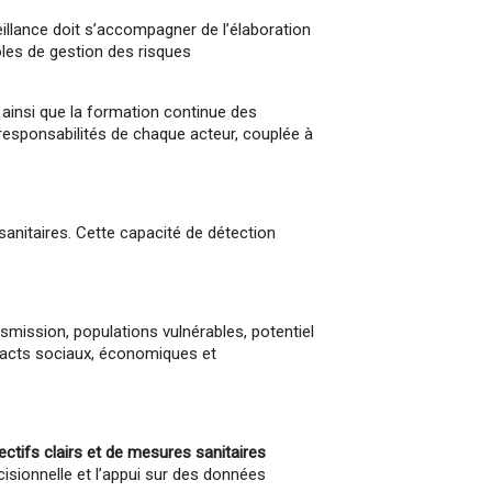
es réunions en ligne
managing partners.
illance doit s’accompagner de l’élaboration
oles de gestion des risques
août à 14h00
 ainsi que la formation continue des
mations concrètes
 responsabilités de chaque acteur, couplée à
Découvrez toutes les
s
ici
sanitaires. Cette capacité de détection
réunion
mission, populations vulnérables, potentiel
mpacts sociaux, économiques et
jectifs clairs et de mesures sanitaires
isionnelle et l’appui sur des données