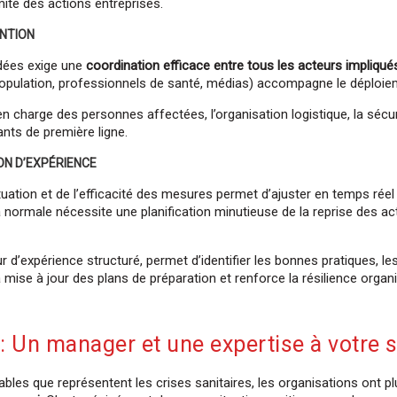
mité des actions entreprises.
ENTION
dées exige une
coordination efficace entre tous les acteurs impliqué
(population, professionnels de santé, médias) accompagne le déploie
n charge des personnes affectées, l’organisation logistique, la sécuri
nts de première ligne.
ION D’EXPÉRIENCE
ituation et de l’efficacité des mesures permet d’ajuster en temps réel
a normale nécessite une planification minutieuse de la reprise des act
our d’expérience structuré, permet d’identifier les bonnes pratiques, 
la mise à jour des plans de préparation et renforce la résilience organi
 : Un manager et une expertise à votre 
ables que représentent les crises sanitaires, les organisations ont p