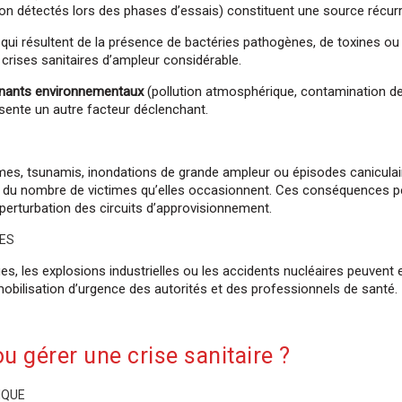
non détectés lors des phases d’essais) constituent une source récur
, qui résultent de la présence de bactéries pathogènes, de toxines o
crises sanitaires d’ampleur considérable.
nants environnementaux
(pollution atmosphérique, contamination d
sente un autre facteur déclenchant.
mes, tsunamis, inondations de grande ampleur ou épisodes canicula
 du nombre de victimes qu’elles occasionnent. Ces conséquences pe
 perturbation des circuits d’approvisionnement.
Découvrez le managemen
UES
lors de
es, les explosions industrielles ou les accidents nucléaires peuvent
nos réunions d'informa
mobilisation d’urgence des autorités et des professionnels de santé.
Vous souhaitez en savoir plus sur
ou gérer une crise sanitaire ?
de transition, le portage salarial
de Managers en Mis
IQUE