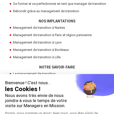
Se former et se perfectionner en tant que manager de transition
Rebondir grâce au management de transition
NOS IMPLANTATIONS
Management de transition à Nantes
Management de transition à Paris et région parisienne
Management de transition à Lyon
Management de transition à Bordeaux
Management de transition à Lille
NOTRE SAVOIR-FAIRE
Le management de transition
Devenir Manager de Transition
Bienvenue ! C’est nous…
les Cookies !
Trouver un manager de transition
Nous avons très envie de nous
LE GROUPE
joindre à vous le temps de votre
visite sur Managers en Mission.
Cadres en Mission
Promis, nous sommes un atout ! Avec nous, vous êtes sûr(e) de