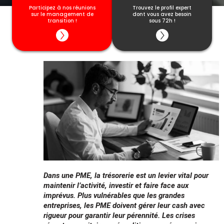
garanties.
Participez à nos réunions
Trouvez le profil expert
sur le management de
dont vous avez besoin
Cette date ne vous convient pas ? Découvrez
transition !
sous 72h !
toutes les dates disponibles
ici
Dans une PME, la trésorerie est un levier vital pour
maintenir l’activité, investir et faire face aux
imprévus. Plus vulnérables que les grandes
entreprises, les PME doivent gérer leur cash avec
rigueur pour garantir leur pérennité. Les crises