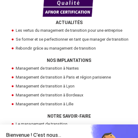
ACTUALITÉS
Les vertus du management de transition pour une entreprise
Se former et se perfectionner en tant que manager de transition
Rebondir grâce au management de transition
NOS IMPLANTATIONS
Management de transition à Nantes
Management de transition à Paris et région parisienne
Management de transition à Lyon
Management de transition à Bordeaux
Management de transition à Lille
NOTRE SAVOIR-FAIRE
Le management de transition
Devenir Manager de Transition
Bienvenue ! C’est nous…